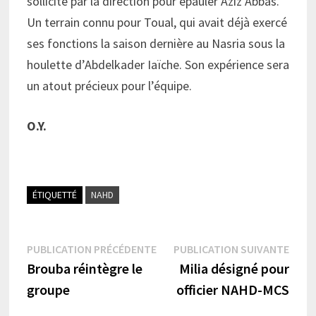
sollicité par la direction pour épauler Aziz Abbas.
Un terrain connu pour Toual, qui avait déjà exercé
ses fonctions la saison dernière au Nasria sous la
houlette d’Abdelkader Iaïche. Son expérience sera
un atout précieux pour l’équipe.
O.Y.
ÉTIQUETTÉ
NAHD
Navigation
Publication
Publi
PUBLICATION PRÉCÉDENTE
PUBLICATION SUIVANTE
précédente :
suiva
Brouba réintègre le
Milia désigné pour
de
groupe
officier NAHD-MCS
l’article