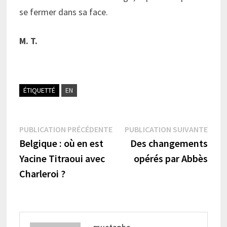
se fermer dans sa face.
M. T.
ÉTIQUETTÉ
EN
Navigation
Publication
Publi
PUBLICATION PRÉCÉDENTE
PUBLICATION SUIVANTE
précédente :
suiva
Belgique : où en est
Des changements
de
Yacine Titraoui avec
opérés par Abbès
l’article
Charleroi ?