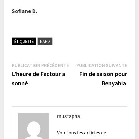
Sofiane D.
ÉTIQUETTÉ
NAHD
Navigation
Publication
Publi
PUBLICATION PRÉCÉDENTE
PUBLICATION SUIVANTE
précédente :
suiva
L’heure de Factour a
Fin de saison pour
de
sonné
Benyahia
l’article
mustapha
Voir tous les articles de