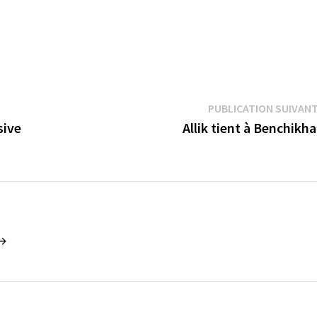
PUBLICATION SUIVAN
nsive
Allik tient à Benchikha
 →