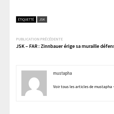
ÉTIQUETTÉ
JSK
Navigation
Publication
PUBLICATION PRÉCÉDENTE
précédente :
JSK – FAR : Zinnbauer érige sa muraille défe
de
l’article
mustapha
Voir tous les articles de mustapha