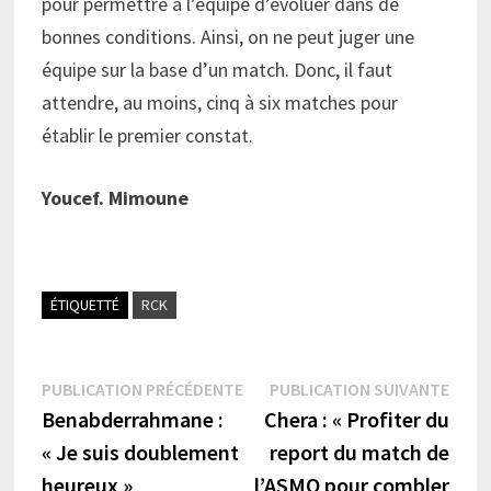
pour permettre à l’équipe d’évoluer dans de
bonnes conditions. Ainsi, on ne peut juger une
équipe sur la base d’un match. Donc, il faut
attendre, au moins, cinq à six matches pour
établir le premier constat.
Youcef. Mimoune
ÉTIQUETTÉ
RCK
Navigation
Publication
Publi
PUBLICATION PRÉCÉDENTE
PUBLICATION SUIVANTE
précédente :
suiva
Benabderrahmane :
Chera : « Profiter du
de
« Je suis doublement
report du match de
l’article
heureux »
l’ASMO pour combler