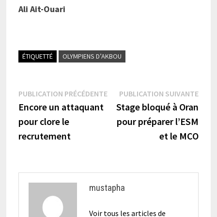
Ali Ait-Ouari
ÉTIQUETTÉ
OLYMPIENS D’AKBOU
Navigation
Publication
Publi
PUBLICATION PRÉCÉDENTE
PUBLICATION SUIVANTE
précédente :
suiva
Encore un attaquant
Stage bloqué à Oran
de
pour clore le
pour préparer l’ESM
l’article
recrutement
et le MCO
mustapha
Voir tous les articles de