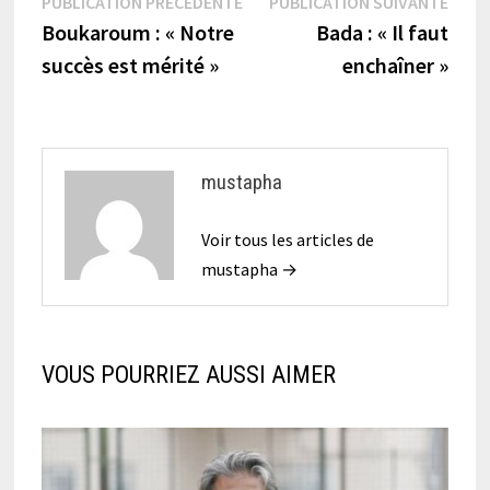
Navigation
Publication
Publi
PUBLICATION PRÉCÉDENTE
PUBLICATION SUIVANTE
précédente :
suiva
Boukaroum : « Notre
Bada : « Il faut
de
succès est mérité »
enchaîner »
l’article
mustapha
Voir tous les articles de
mustapha →
VOUS POURRIEZ AUSSI AIMER