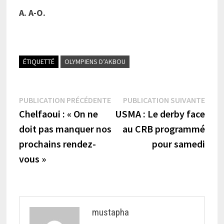
A. A-O.
ÉTIQUETTÉ
OLYMPIENS D’AKBOU
Navigation
Publication
Publi
PUBLICATION PRÉCÉDENTE
PUBLICATION SUIVANTE
précédente :
suiva
Chelfaoui : « On ne
USMA : Le derby face
de
doit pas manquer nos
au CRB programmé
l’article
prochains rendez-
pour samedi
vous »
mustapha