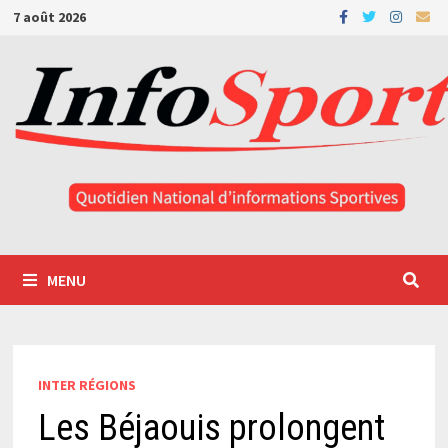
Passer
7 août 2026
au
contenu
MENU
INTER RÉGIONS
Les Béjaouis prolongent