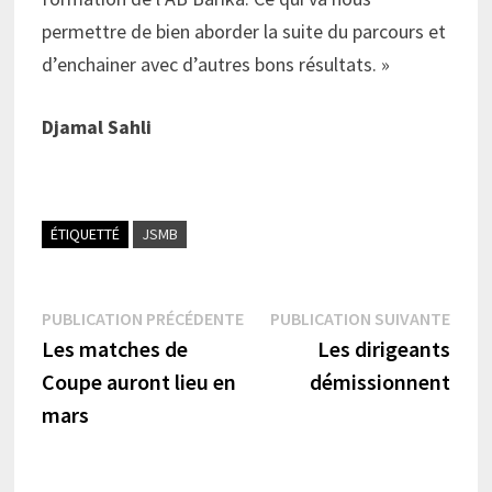
permettre de bien aborder la suite du parcours et
d’enchainer avec d’autres bons résultats. »
Djamal Sahli
ÉTIQUETTÉ
JSMB
Navigation
Publication
Publi
PUBLICATION PRÉCÉDENTE
PUBLICATION SUIVANTE
précédente :
suiva
Les matches de
Les dirigeants
de
Coupe auront lieu en
démissionnent
l’article
mars