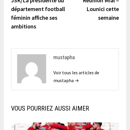
JSK/La présidente du
Réunion Mial –
de
département football
Lounici cette
l’article
féminin affiche ses
semaine
ambitions
mustapha
Voir tous les articles de
mustapha →
VOUS POURRIEZ AUSSI AIMER