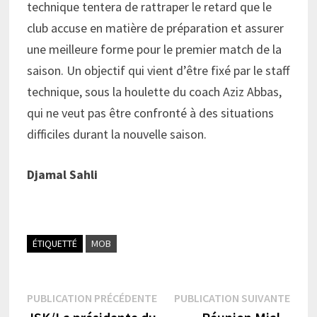
technique tentera de rattraper le retard que le
club accuse en matière de préparation et assurer
une meilleure forme pour le premier match de la
saison. Un objectif qui vient d’être fixé par le staff
technique, sous la houlette du coach Aziz Abbas,
qui ne veut pas être confronté à des situations
difficiles durant la nouvelle saison.
Djamal Sahli
ÉTIQUETTÉ
MOB
Navigation
Publication
Publi
PUBLICATION PRÉCÉDENTE
PUBLICATION SUIVANTE
précédente :
suiva