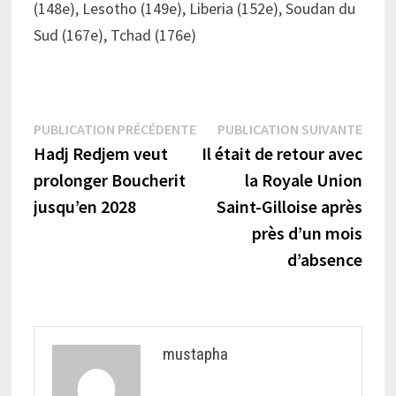
(148e), Lesotho (149e), Liberia (152e), Soudan du
Sud (167e), Tchad (176e)
Navigation
Publication
Publi
PUBLICATION PRÉCÉDENTE
PUBLICATION SUIVANTE
précédente :
suiva
Hadj Redjem veut
Il était de retour avec
de
prolonger Boucherit
la Royale Union
l’article
jusqu’en 2028
Saint-Gilloise après
près d’un mois
d’absence
mustapha