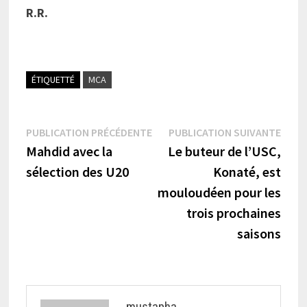
R.R.
ÉTIQUETTÉ
MCA
Navigation
Publication
Publi
PUBLICATION PRÉCÉDENTE
PUBLICATION SUIVANTE
précédente :
suiva
Mahdid avec la
Le buteur de l’USC,
de
sélection des U20
Konaté, est
l’article
mouloudéen pour les
trois prochaines
saisons
mustapha