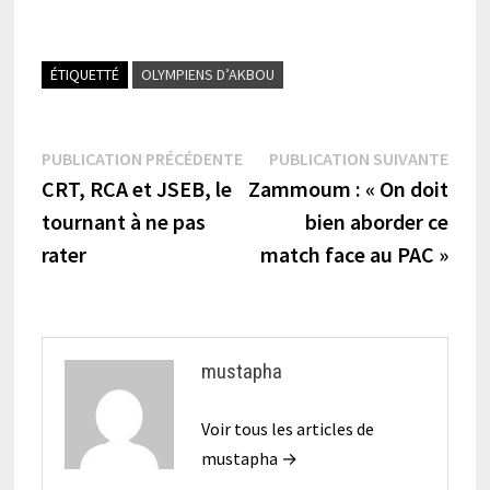
ÉTIQUETTÉ
OLYMPIENS D’AKBOU
Navigation
Publication
Publi
PUBLICATION PRÉCÉDENTE
PUBLICATION SUIVANTE
précédente :
suiva
CRT, RCA et JSEB, le
Zammoum : « On doit
de
tournant à ne pas
bien aborder ce
l’article
rater
match face au PAC »
mustapha
Voir tous les articles de
mustapha →