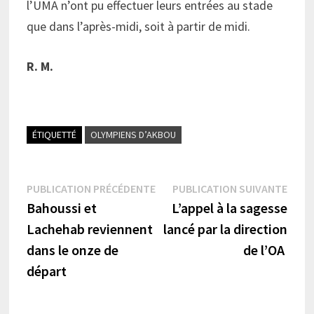
l’UMA n’ont pu effectuer leurs entrées au stade
que dans l’après-midi, soit à partir de midi.
R. M.
ÉTIQUETTÉ
OLYMPIENS D’AKBOU
Navigation
Publication
Publi
PUBLICATION PRÉCÉDENTE
PUBLICATION SUIVANTE
précédente :
suiva
Bahoussi et
L’appel à la sagesse
de
Lachehab reviennent
lancé par la direction
l’article
dans le onze de
de l’OA
départ