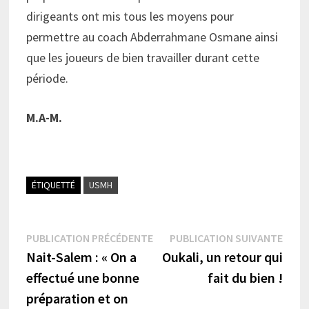
dirigeants ont mis tous les moyens pour
permettre au coach Abderrahmane Osmane ainsi
que les joueurs de bien travailler durant cette
période.
M.A-M.
ÉTIQUETTÉ
USMH
Navigation
Publication
Publi
PUBLICATION PRÉCÉDENTE
PUBLICATION SUIVANTE
précédente :
suiva
Nait-Salem : « On a
Oukali, un retour qui
de
effectué une bonne
fait du bien !
l’article
préparation et on