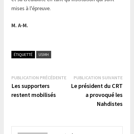
mises à l’épreuve.
M. A-M.
ÉTIQUETTÉ
USMH
Navigation
Publication
Publi
PUBLICATION PRÉCÉDENTE
PUBLICATION SUIVANTE
précédente :
suiva
Les supporters
Le président du CRT
de
restent mobilisés
a provoqué les
l’article
Nahdistes