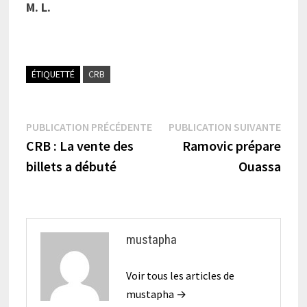
M. L.
ÉTIQUETTÉ
CRB
Navigation
Publication
Publi
PUBLICATION PRÉCÉDENTE
PUBLICATION SUIVANTE
précédente :
suiva
CRB : La vente des
Ramovic prépare
de
billets a débuté
Ouassa
l’article
mustapha
Voir tous les articles de
mustapha →