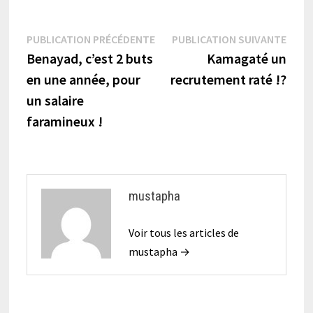
Navigation
Publication
Publi
PUBLICATION PRÉCÉDENTE
PUBLICATION SUIVANTE
précédente :
suiva
Benayad, c’est 2 buts
Kamagaté un
de
en une année, pour
recrutement raté !?
l’article
un salaire
faramineux !
mustapha
Voir tous les articles de
mustapha →