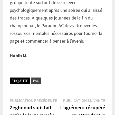
groupe tente surtout de se relever
psychologiquement après une soirée qui a laissé
des traces. À quelques journées de la fin du
championnat, le Paradou AC devra trouver les
ressources mentales nécessaires pour tourner la
page et commencer à penser à l’avenir.
Habib M.
ÉTIQUETTÉ
PAC
Navigation
Publication
Publi
PUBLICATION PRÉCÉDENTE
PUBLICATION SUIVANTE
précédente :
suiva
Zeghdoud satisfait
L’agrément récupéré
de