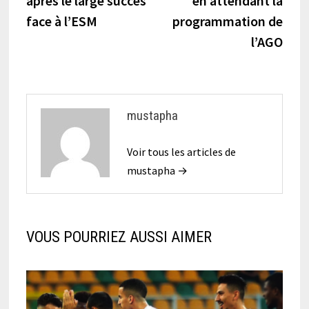
après le large succès
en attendant la
l’article
face à l’ESM
programmation de
l’AGO
mustapha
Voir tous les articles de
mustapha →
VOUS POURRIEZ AUSSI AIMER