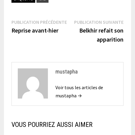
Navigation
Publication
Publi
PUBLICATION PRÉCÉDENTE
PUBLICATION SUIVANTE
précédente :
suiva
Reprise avant-hier
Belkhir refait son
de
apparition
l’article
mustapha
Voir tous les articles de
mustapha →
VOUS POURRIEZ AUSSI AIMER