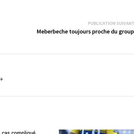
PUBLICATION SUIVAN
Meberbeche toujours proche du grou
 →
un cas compliqué