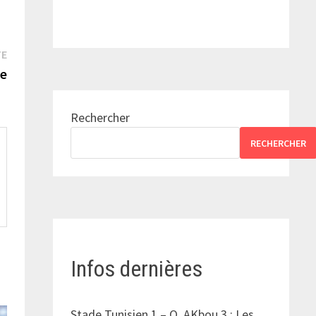
Publication
TE
suivante :
pe
Rechercher
RECHERCHER
Infos dernières
Stade Tunisien 1 – O. AKbou 3 : Les