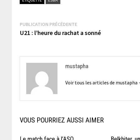
Navigation
Publication
PUBLICATION PRÉCÉDENTE
précédente :
U21 : l’heure du rachat a sonné
de
l’article
mustapha
Voir tous les articles de mustapha
VOUS POURRIEZ AUSSI AIMER
Le match face à l’ASO
Belkhiter, 