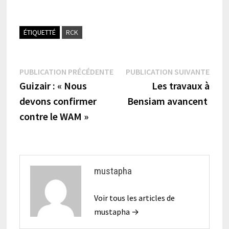
ÉTIQUETTÉ
RCK
Navigation
Publication
Publi
PUBLICATION PRÉCÉDENTE
PUBLICATION SUIVANTE
précédente :
suiva
Guizair : « Nous
Les travaux à
de
devons confirmer
Bensiam avancent
l’article
contre le WAM »
mustapha
Voir tous les articles de
mustapha →