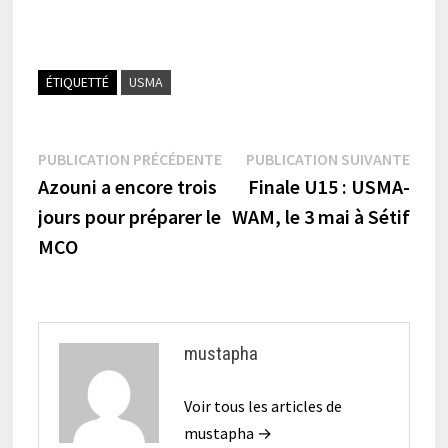
ÉTIQUETTÉ
USMA
Navigation
Publication
Publi
PUBLICATION PRÉCÉDENTE
PUBLICATION SUIVANTE
précédente :
suiva
Azouni a encore trois
Finale U15 : USMA-
de
jours pour préparer le
WAM, le 3 mai à Sétif
l’article
MCO
mustapha
Voir tous les articles de
mustapha →