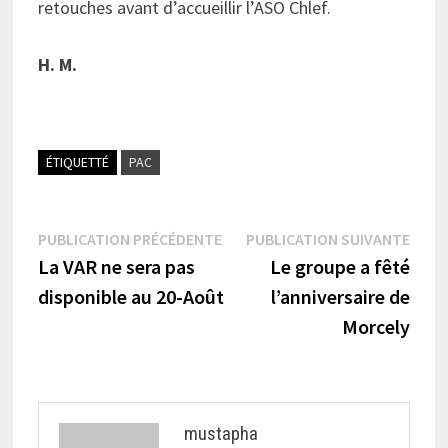
retouches avant d’accueillir l’ASO Chlef.
H. M.
ÉTIQUETTÉ
PAC
Navigation
Publication
Publi
PUBLICATION PRÉCÉDENTE
PUBLICATION SUIVANTE
précédente :
suiva
La VAR ne sera pas
Le groupe a fêté
de
disponible au 20-Août
l’anniversaire de
l’article
Morcely
mustapha