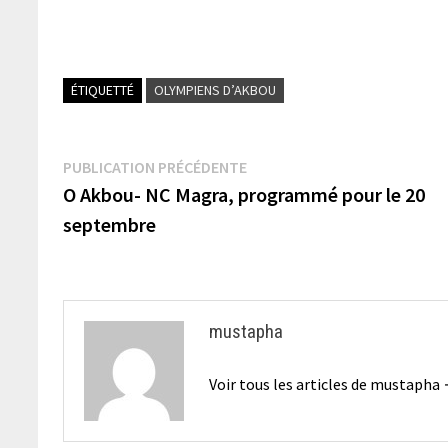
ÉTIQUETTÉ
OLYMPIENS D’AKBOU
Navigation
Publication
PUBLICATION PRÉCÉDENTE
précédente :
O Akbou- NC Magra, programmé pour le 20
de
septembre
l’article
mustapha
Voir tous les articles de mustapha