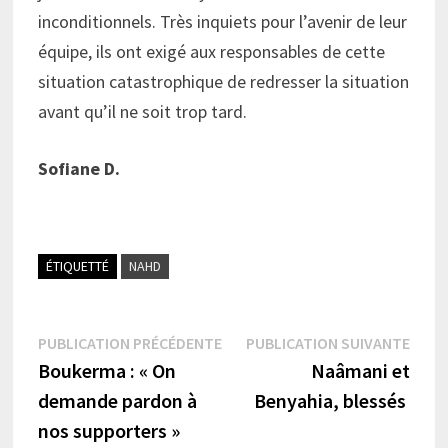
inconditionnels. Très inquiets pour l’avenir de leur
équipe, ils ont exigé aux responsables de cette
situation catastrophique de redresser la situation
avant qu’il ne soit trop tard.
Sofiane D.
ÉTIQUETTÉ
NAHD
Navigation
Publication
Publi
PUBLICATION PRÉCÉDENTE
PUBLICATION SUIVANTE
précédente :
suiva
Boukerma : « On
Naâmani et
de
demande pardon à
Benyahia, blessés
l’article
nos supporters »