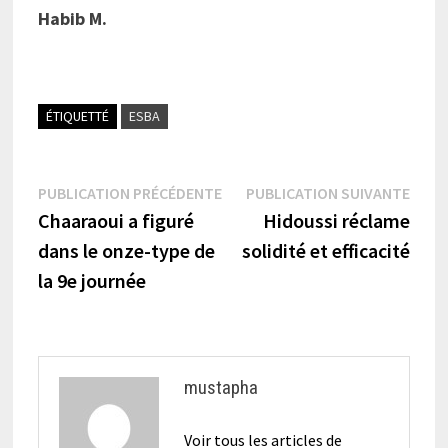
Habib M.
ÉTIQUETTÉ
ESBA
Navigation
Publication
Publi
PUBLICATION PRÉCÉDENTE
PUBLICATION SUIVANTE
précédente :
suiva
Chaaraoui a figuré
Hidoussi réclame
de
dans le onze-type de
solidité et efficacité
l’article
la 9e journée
mustapha
Voir tous les articles de