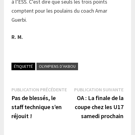
à l’ESS. C’est dire que seuls les trois points
comptent pour les poulains du coach Amar
Guerbi.
R. M.
ÉTIQUETTÉ
OLYMPIENS D’AKBOU
Navigation
Publication
Publi
PUBLICATION PRÉCÉDENTE
PUBLICATION SUIVANTE
précédente :
suiva
Pas de blessés, le
OA : La finale de la
de
staff technique s’en
coupe chez les U17
l’article
réjouit !
samedi prochain