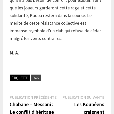
qu’il n’a pas besoin de confort pour exister. Tant
que les joueurs garderont cette rage et cette
solidarité, Kouba restera dans la course. Le
mérite de cette résistance collective est
immense, symbole d’un club qui refuse de céder
malgré les vents contraires.
M. A.
ÉTIQUETTÉ
RCK
Navigation
Publication
Publi
PUBLICATION PRÉCÉDENTE
PUBLICATION SUIVANTE
précédente :
suiva
Chabane – Messani :
Les Koubéens
de
Le conflit d’héritage
craignent