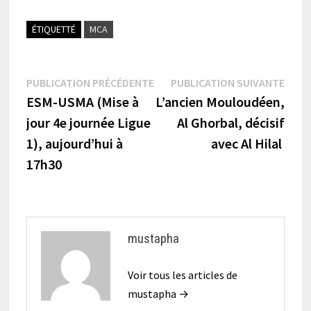
ÉTIQUETTÉ
MCA
Navigation
Publication
Publi
PUBLICATION PRÉCÉDENTE
PUBLICATION SUIVANTE
précédente :
suiva
ESM-USMA (Mise à
L’ancien Mouloudéen,
de
jour 4e journée Ligue
Al Ghorbal, décisif
l’article
1), aujourd’hui à
avec Al Hilal
17h30
mustapha
Voir tous les articles de
mustapha →