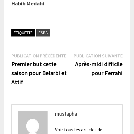
Habib Medahi
ÉTIQUETTÉ
ESBA
Navigation
Publication
Publi
PUBLICATION PRÉCÉDENTE
PUBLICATION SUIVANTE
précédente :
suiva
Premier but cette
Après-midi difficile
de
saison pour Belarbi et
pour Ferrahi
l’article
Attif
mustapha
Voir tous les articles de