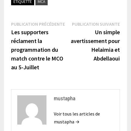
ÉTIQUETTÉ
MCA
Navigation
Publication
Publi
PUBLICATION PRÉCÉDENTE
PUBLICATION SUIVANTE
précédente :
suiva
Les supporters
Un simple
de
réclament la
avertissement pour
l’article
programmation du
Helaimia et
match contre le MCO
Abdellaoui
au 5-Juillet
mustapha
Voir tous les articles de
mustapha →