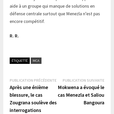
aide à un groupe qui manque de solutions en
défense centrale surtout que Menezla n’est pas
encore compétitif.
R. R.
ÉTIQUETTÉ
MCA
Navigation
Publication
Publi
PUBLICATION PRÉCÉDENTE
PUBLICATION SUIVANTE
précédente :
suiva
Après une énième
Mokwena a évoqué le
de
blessure, le cas
cas Menezla et Saliou
l’article
Zougrana soulève des
Bangoura
interrogations