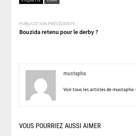
Navigation
Publication
PUBLICATION PRÉCÉDENTE
précédente :
Bouzida retenu pour le derby ?
de
l’article
mustapha
Voir tous les articles de mustapha
VOUS POURRIEZ AUSSI AIMER