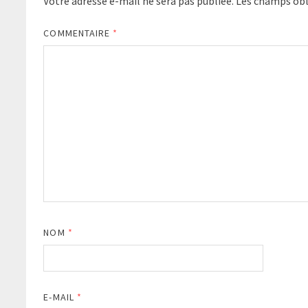
Votre adresse e-mail ne sera pas publiée.
Les champs obl
COMMENTAIRE
*
NOM
*
E-MAIL
*