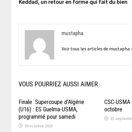
précédente :
Keddad, un retour en forme qui fait du bien
de
l’article
mustapha
Voir tous les articles de mustapha
VOUS POURRIEZ AUSSI AIMER
Finale Supercoupe d’Algérie
CSC-USMA p
(U16) : ES Guelma-USMA,
octobre
programmé pour samedi
25 septemb
30 octobre 2025