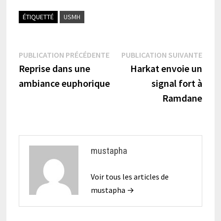
ÉTIQUETTÉ
USMH
Navigation
Publication
Publi
PUBLICATION PRÉCÉDENTE
PUBLICATION SUIVANTE
précédente :
suiva
Reprise dans une
Harkat envoie un
de
ambiance euphorique
signal fort à
l’article
Ramdane
mustapha
Voir tous les articles de
mustapha →