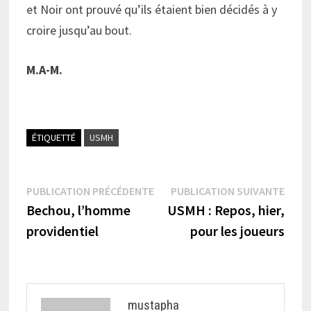
et Noir ont prouvé qu’ils étaient bien décidés à y
croire jusqu’au bout.
M.A-M.
ÉTIQUETTÉ
USMH
Navigation
Publication
Publi
PUBLICATION PRÉCÉDENTE
PUBLICATION SUIVANTE
précédente :
suiva
Bechou, l’homme
USMH : Repos, hier,
de
providentiel
pour les joueurs
l’article
mustapha