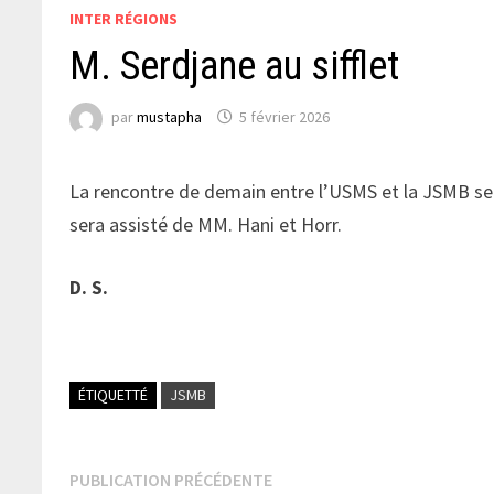
INTER RÉGIONS
M. Serdjane au sifflet
par
mustapha
5 février 2026
La rencontre de demain entre l’USMS et la JSMB sera 
sera assisté de MM. Hani et Horr.
D. S.
ÉTIQUETTÉ
JSMB
Navigation
Publication
PUBLICATION PRÉCÉDENTE