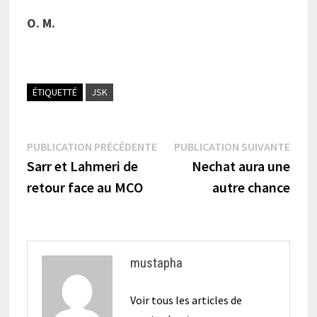
O. M.
ÉTIQUETTÉ
JSK
Navigation
Publication
Publi
PUBLICATION PRÉCÉDENTE
PUBLICATION SUIVANTE
précédente :
suiva
Sarr et Lahmeri de
Nechat aura une
de
retour face au MCO
autre chance
l’article
mustapha
Voir tous les articles de