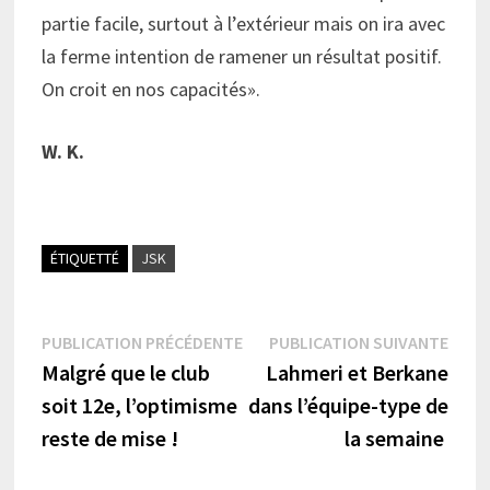
partie facile, surtout à l’extérieur mais on ira avec
la ferme intention de ramener un résultat positif.
On croit en nos capacités».
W. K.
ÉTIQUETTÉ
JSK
Navigation
Publication
Publi
PUBLICATION PRÉCÉDENTE
PUBLICATION SUIVANTE
précédente :
suiva
Malgré que le club
Lahmeri et Berkane
de
soit 12e, l’optimisme
dans l’équipe-type de
l’article
reste de mise !
la semaine