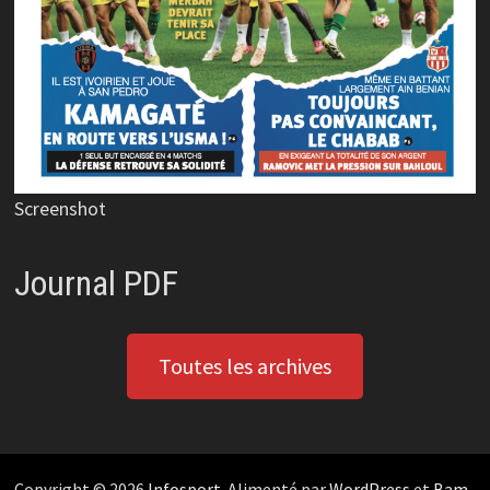
Screenshot
Journal PDF
Toutes les archives
Copyright © 2026
Infosport
. Alimenté par
WordPress
et
Bam
.