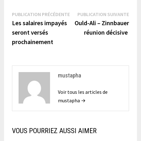
Navigation
Publication
Publi
PUBLICATION PRÉCÉDENTE
PUBLICATION SUIVANTE
précédente :
suiva
Les salaires impayés
Ould-Ali – Zinnbauer
de
seront versés
réunion décisive
l’article
prochainement
mustapha
Voir tous les articles de
mustapha →
VOUS POURRIEZ AUSSI AIMER