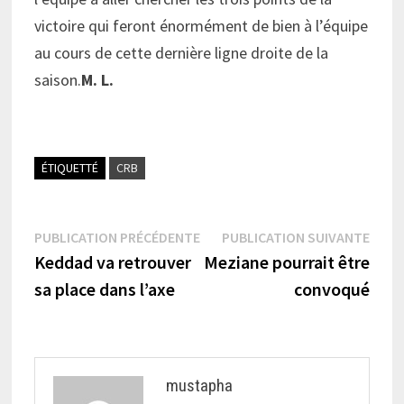
victoire qui feront énormément de bien à l’équipe
au cours de cette dernière ligne droite de la
saison.
M. L.
ÉTIQUETTÉ
CRB
Navigation
Publication
Publi
PUBLICATION PRÉCÉDENTE
PUBLICATION SUIVANTE
précédente :
suiva
Keddad va retrouver
Meziane pourrait être
de
sa place dans l’axe
convoqué
l’article
mustapha