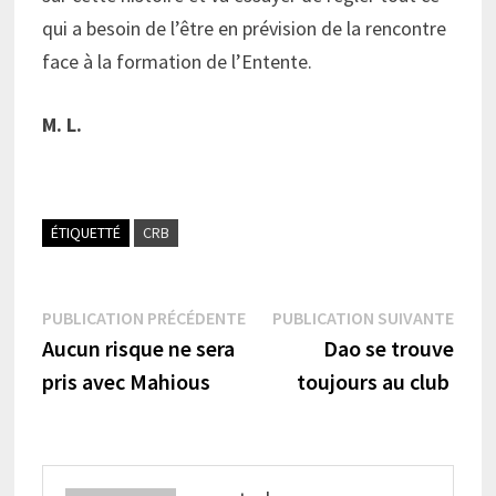
qui a besoin de l’être en prévision de la rencontre
face à la formation de l’Entente.
M. L.
ÉTIQUETTÉ
CRB
Navigation
Publication
Publi
PUBLICATION PRÉCÉDENTE
PUBLICATION SUIVANTE
précédente :
suiva
Aucun risque ne sera
Dao se trouve
de
pris avec Mahious
toujours au club
l’article