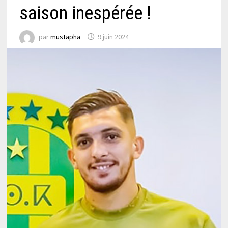
saison inespérée !
par
mustapha
9 juin 2024