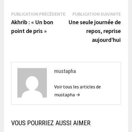
Navigation
Publication
Publi
PUBLICATION PRÉCÉDENTE
PUBLICATION SUIVANTE
précédente :
suiva
Akhrib : « Un bon
Une seule journée de
de
point de pris »
repos, reprise
l’article
aujourd’hui
mustapha
Voir tous les articles de
mustapha →
VOUS POURRIEZ AUSSI AIMER