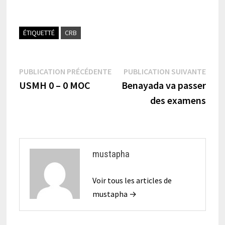
ÉTIQUETTÉ
CRB
Navigation
Publication
Publi
PUBLICATION PRÉCÉDENTE
PUBLICATION SUIVANTE
précédente :
suiva
USMH 0 – 0 MOC
Benayada va passer
de
des examens
l’article
mustapha
Voir tous les articles de
mustapha →