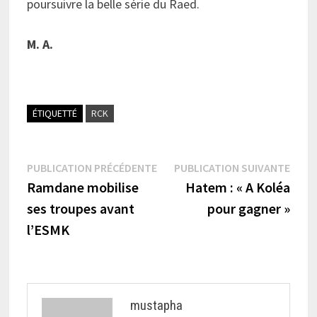
poursuivre la belle série du Raed.
M. A.
ÉTIQUETTÉ
RCK
Navigation
Publication
Publi
PUBLICATION PRÉCÉDENTE
PUBLICATION SUIVANTE
précédente :
suiva
Ramdane mobilise
Hatem : « A Koléa
de
ses troupes avant
pour gagner »
l’article
l’ESMK
mustapha