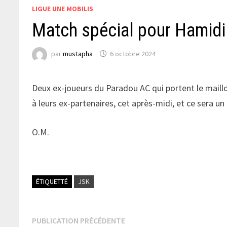
LIGUE UNE MOBILIS
Match spécial pour Hamid
par
mustapha
6 octobre 2024
Deux ex-joueurs du Paradou AC qui portent le maill
à leurs ex-partenaires, cet après-midi, et ce sera u
O.M.
ÉTIQUETTÉ
JSK
Navigation
Publication
PUBLICATION PRÉCÉDENTE