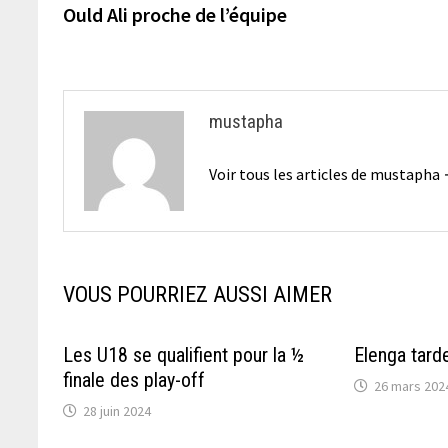
précédente :
Ould Ali proche de l’équipe
de
l’article
mustapha
Voir tous les articles de mustapha
VOUS POURRIEZ AUSSI AIMER
Les U18 se qualifient pour la ½
Elenga tard
finale des play-off
26 mars 202
28 juin 2024