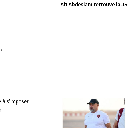
Ait Abdeslam retrouve la J
 →
e à s’imposer
4