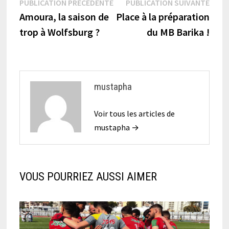
Navigation
Publication
Publi
PUBLICATION PRÉCÉDENTE
PUBLICATION SUIVANTE
précédente :
suiva
Amoura, la saison de
Place à la préparation
de
trop à Wolfsburg ?
du MB Barika !
l’article
mustapha
Voir tous les articles de
mustapha →
VOUS POURRIEZ AUSSI AIMER