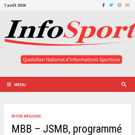
Passer
7 août 2026
au
contenu
MENU
INTER RÉGIONS
MBB – JSMB, programmé