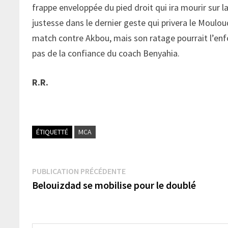
frappe enveloppée du pied droit qui ira mourir sur
justesse dans le dernier geste qui privera le Moulou
match contre Akbou, mais son ratage pourrait l’enfon
pas de la confiance du coach Benyahia.
R.R.
ÉTIQUETTÉ
MCA
Navigation
Publication
PUBLICATION PRÉCÉDENTE
précédente :
Belouizdad se mobilise pour le doublé
de
l’article