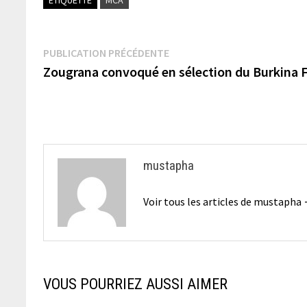
Navigation
Publication
PUBLICATION PRÉCÉDENTE
précédente :
Zougrana convoqué en sélection du Burkina 
de
l’article
mustapha
Voir tous les articles de mustapha
VOUS POURRIEZ AUSSI AIMER